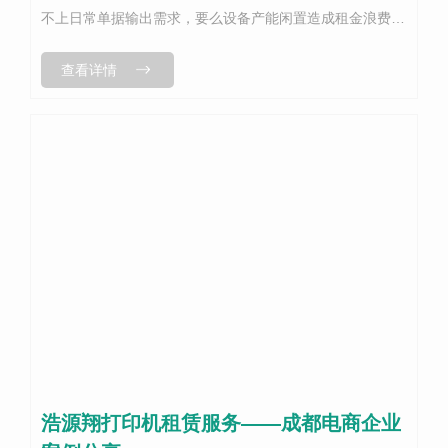
不上日常单据输出需求，要么设备产能闲置造成租金浪费。
成都浩源翔办公设备结合不同团队规模、打印量需求，对比
查看详情
各类打印机租赁机型适配场景，帮助...
浩源翔打印机租赁服务——成都电商企业