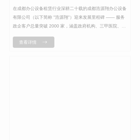
在成都办公设备租赁行业深耕二十载的成都浩源翔办公设备
有限公司（以下简称 "浩源翔"）迎来发展里程碑 —— 服务
政企客户总量突破 2000 家，涵盖政府机构、三甲医院、科
技企业等多元领域，以 "专业设备 + 定制服务 + ..售后" 的核
查看详情
心竞...