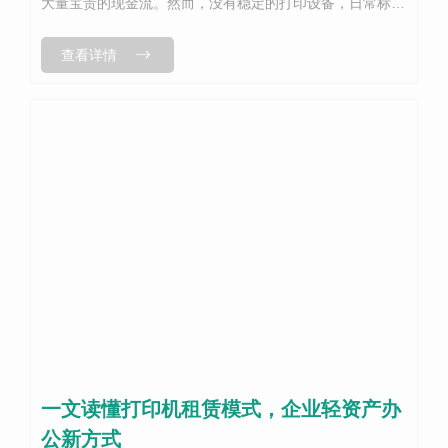
大量宝贵的现金流。然而，没有稳定的打印设备，日常标书
制作、合同打印、方案输出都会举步维艰。如何在有限的预
查看详情
算内，实现办公效率的飞升？答案是...
一文读懂打印机租赁模式，企业轻资产办
公新方式