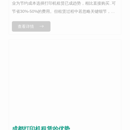
业为节约成本选择打印机租赁已成趋势，相比直接购买..可
节省30%-50%的费用。但租赁过程中若忽略关键细节，易
引发纠纷。这五大核心注意事项，助您安全省心租机：
查看详情
一、..评估需求，避免浪...
成都打印机租赁的优势