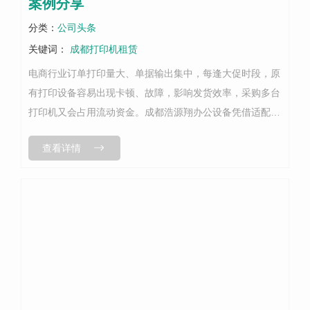
案例分享
分类：
公司头条
关键词：
成都打印机租赁
电商行业订单打印量大、单据输出集中，每逢大促时段，原
有打印设备容易出现卡顿、故障，影响发货效率，采购多台
打印机又会占用流动资金。成都浩源翔办公设备凭借适配电
商场景的打印机租赁方案，服务成都多家武侯、青白江电商
查看详情
产业园商家，本文分享真实落地案例...