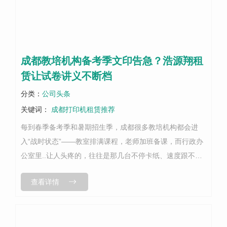
成都教培机构备考季文印告急？浩源翔租
赁让试卷讲义不断档
分类：
公司头条
关键词：
成都打印机租赁推荐
每到春季备考季和暑期招生季，成都很多教培机构都会进
入“战时状态”——教室排满课程，老师加班备课，而行政办
公室里..让人头疼的，往往是那几台不停卡纸、速度跟不
上、动不动就罢工的打印机和复印机。成都高新区一家拥有
查看详情
4个校区、在读学员超过800人的...