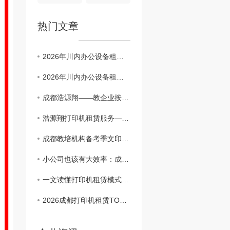
热门文章
2026年川内办公设备租赁服务商观察：长期主义者的生存法则
2026年川内办公设备租赁服务商观察：长期主义者的生存法则
成都浩源翔——教企业按需挑选适配打印机租赁机型
浩源翔打印机租赁服务——成都电商企业案例分享
成都教培机构备考季文印告急？浩源翔租赁让试卷讲义不断档
小公司也该有大效率：成都浩源翔租赁方案推荐
一文读懂打印机租赁模式，企业轻资产办公新方式
2026成都打印机租赁TOP靠谱服务商推荐与选型避坑指南