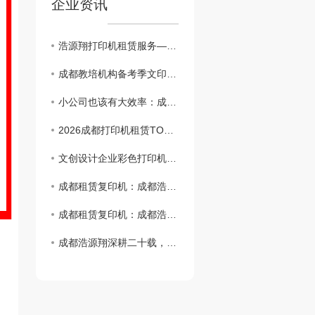
企业资讯
浩源翔打印机租赁服务——成都电商企业案例分享
成都教培机构备考季文印告急？浩源翔租赁让试卷讲义不断档
小公司也该有大效率：成都浩源翔租赁方案推荐
2026成都打印机租赁TOP靠谱服务商推荐与选型避坑指南
文创设计企业彩色打印机租赁：成都浩源翔高还原度方案助力提案通过率提升
成都租赁复印机：成都浩源翔助你开启美好办公的智慧之选
成都租赁复印机：成都浩源翔助你开启美好办公的智慧之选
成都浩源翔深耕二十载，服务千余家！