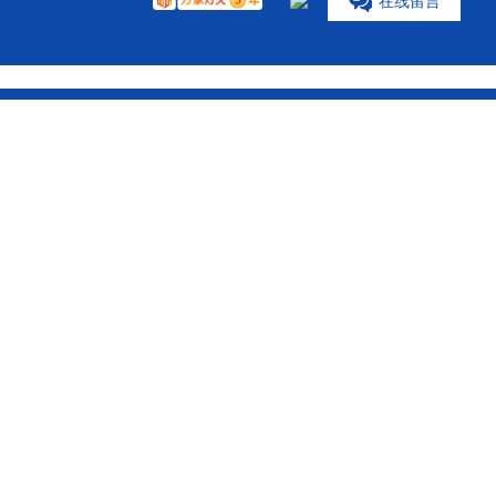
在
线
留
言