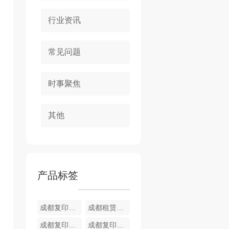
行业资讯
常见问题
时事聚焦
其他
产品标签
成都复印机租赁服务 BH550i
成都租赁黑白复印机 BH454e
成都复印机出租公司 BH558e
成都复印机租赁公司 BH450i