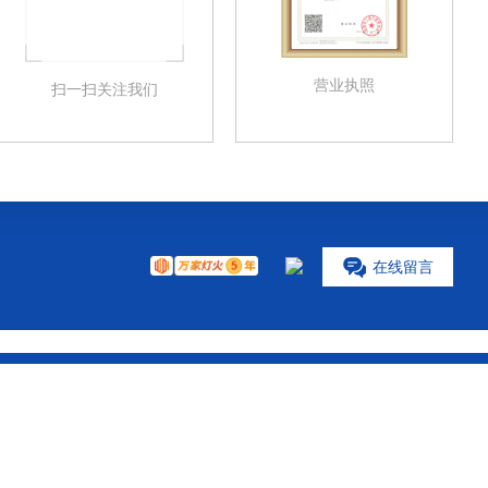
营业执照
扫一扫关注我们
在
线
留
言