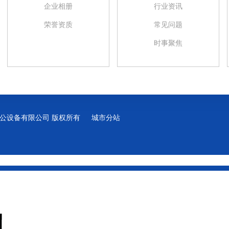
企业相册
行业资讯
荣誉资质
常见问题
时事聚焦
浩源翔办公设备有限公司 版权所有
城市分站
城市分站
四川
成都
锦江区
成华区
高新区