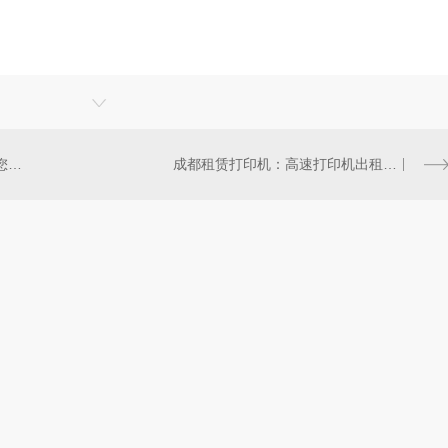
成都打印机租赁服务：便捷解决您的办公打印问题
成都租赁打印机：高速打印机出租服务一应俱全