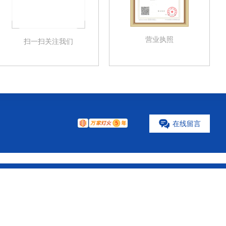
营业执照
扫一扫关注我们
在
线
留
言