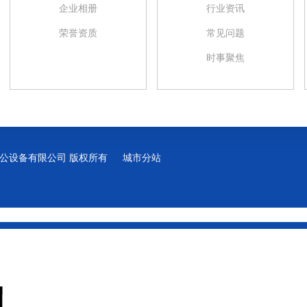
企业相册
行业资讯
荣誉资质
常见问题
时事聚焦
浩源翔办公设备有限公司 版权所有
城市分站
城市分站
四川
成都
锦江区
成华区
高新区