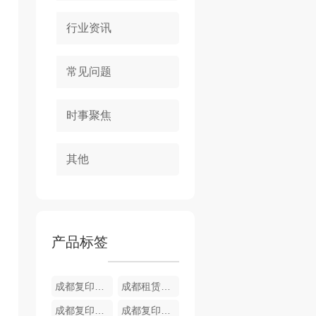
行业资讯
常见问题
时事聚焦
其他
产品标签
成都复印机租赁服务 BH550i
成都租赁黑白复印机 BH454e
成都复印机出租公司 BH558e
成都复印机租赁公司 BH450i