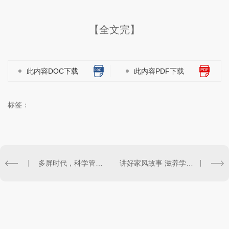
【全文完】
此内容DOC下载
此内容PDF下载
标签：
多屏时代，科学管理“注意力”（开卷知新）
讲好家风故事 滋养学生心灵