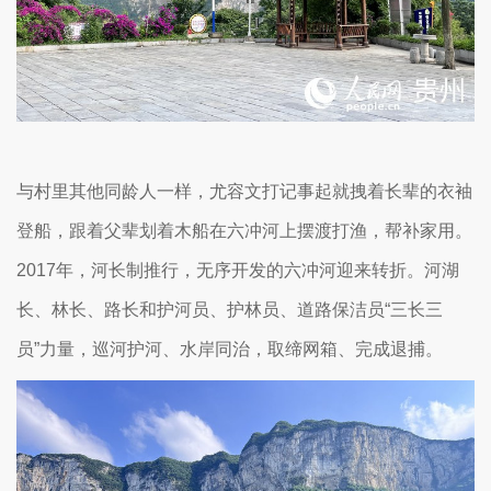
与村里其他同龄人一样，尤容文打记事起就拽着长辈的衣袖
登船，跟着父辈划着木船在六冲河上摆渡打渔，帮补家用。
2017年，河长制推行，无序开发的六冲河迎来转折。河湖
长、林长、路长和护河员、护林员、道路保洁员“三长三
员”力量，巡河护河、水岸同治，取缔网箱、完成退捕。