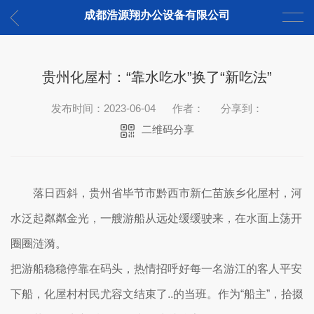
成都浩源翔办公设备有限公司
贵州化屋村：“靠水吃水”换了“新吃法”
发布时间：2023-06-04
作者：
分享到：
二维码分享
落日西斜，贵州省毕节市黔西市新仁苗族乡化屋村，河
水泛起粼粼金光，一艘游船从远处缓缓驶来，在水面上荡开
圈圈涟漪。
把游船稳稳停靠在码头，热情招呼好每一名游江的客人平安
下船，化屋村村民尤容文结束了..的当班。作为“船主”，拾掇