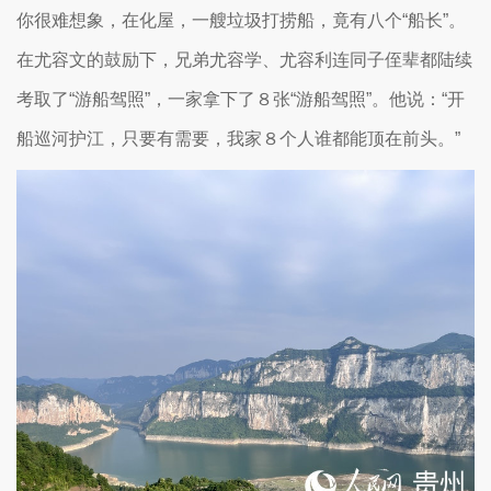
你很难想象，在化屋，一艘垃圾打捞船，竟有八个“船长”。
在尤容文的鼓励下，兄弟尤容学、尤容利连同子侄辈都陆续
考取了“游船驾照”，一家拿下了８张“游船驾照”。他说：“开
船巡河护江，只要有需要，我家８个人谁都能顶在前头。”