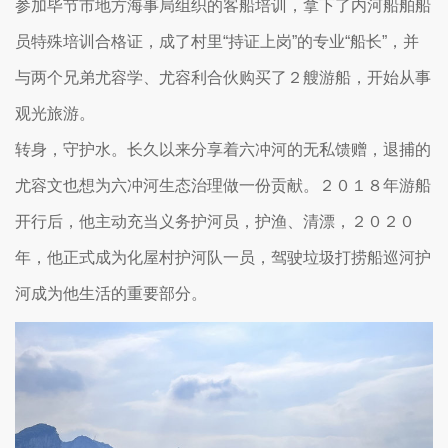
参加毕节市地方海事局组织的客船培训，拿下了内河船舶船
员特殊培训合格证，成了村里“持证上岗”的专业“船长”，并
与两个兄弟尤容学、尤容利合伙购买了２艘游船，开始从事
观光旅游。
转身，守护水。长久以来分享着六冲河的无私馈赠，退捕的
尤容文也想为六冲河生态治理做一份贡献。２０１８年游船
开行后，他主动充当义务护河员，护渔、清漂，２０２０
年，他正式成为化屋村护河队一员，驾驶垃圾打捞船巡河护
河成为他生活的重要部分。