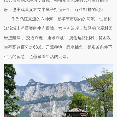
比邻而居的六冲河，寄托了祖祖辈辈化屋村人对生计的期
盼，也承载着尤容文半辈子打渔开船、谋生打拼的记忆。
作为乌江支流的六冲河，是毕节市境内的河流，也是长
江流域上游重要的生态屏障。六冲河沿岸，曾经的化屋村因
岩壁阻隔，“交通靠走、通讯靠吼”，属边远贫困村，贫困发
生率高达百分之63.6。开荒种地、靠水捕鱼，是艰苦条件下
生活的智慧，也蕴藏着生活的无奈。