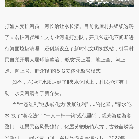
打渔人变护河员，河长治让水长清。目前化屋村共组织选聘
了５名护河员和１支专业河道打捞队，开展常态化不间断进
行河面垃圾清理，还创新设立了新时代文明实践站，引导村
民自觉开展人居环境整治，形成“天上看、地上查、河上
巡、网上管、群众报”的５Ｇ立体化监管模式。
如今，六冲河水质达到了Ⅱ类水体以上，村民护河有干
劲，水美河清有了新奔头。
当“生态红利”逐步转化为“发展红利”，..的化屋，“靠水吃
水”换了“新吃法”：“一人一杆一钩”规范垂钓，观光游船游客
盈门，江景民宿风景独好，化屋黄粑畅销八方，古老苗绣焕
发新机……绿水青山间，乡村旅游发展连成片。2022年，